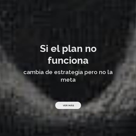
Permít
acompa
en tus pro